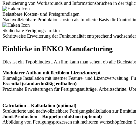
Reduzierung von Workarounds und Informations­brüchen in der täglic
Belastbare Kosten- und Preisgrundlagen
Nachvollziehbare Produktions­kosten als fundierte Basis für Controll
Skalierbare Fertigungsstruktur
Schrittweise Erweiterung der Funktionalität entsprechend wachsende
Einblicke in ENKO Manufacturing
Dies ist ein Typoblindtext. An ihm kann man sehen, ob alle Buchstab
Modularer Aufbau mit flexiblem Lizenzkonzept
Einmalige Installation mit interner Feature- und Lizenzverwaltung. F
Essential (standardmäßig enthalten)
Praxisnahe Erweiterungen für Fertigungsaufträge, Arbeitsschritte, 
Calculation – Kalkulation (optional)
Strukturierte und nachvollziehbare Fertigungskalkulation zur Ermittl
Joint-Production – Kuppelproduktion (optional)
Abbildung von Fertigungsprozessen mit mehreren wertschöpfenden Ou