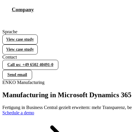
Error Handling (WOCC)
WOCC – Your tool for comprehensive error handling
Company
Manufacturing
Statistical Process Control (SPC)
Sprache
Efficient quality control with Statistical Process Control (SPC)
View case study
View case study
Contact
Lieferantenbewertung
Call us: +49 6502 40491-0
Individuelle Lieferantenbewertung in Business Central
Send email
ENKO Manufacturing
Equipment Management
Manufacturing in Microsoft Dynamics 365 
Werkzeug- und Prüfmittelverwaltung in Business Central
Fertigung in Business Central gezielt erweitern: mehr Transparenz, 
Schedule a demo
Manufacturing
Fertigung in Business Central gezielt erweitern