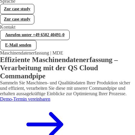
Sprache
Fehlerbehandlung (WOCC)
Zur case study
WOCC – Ihr Werkzeug für ganz­heit­liche Fehler­be­hand­lung
Zur case study
Kontakt
Statistische Prozesskontrolle (SPC)
Anrufen unter +49 6502 40491-0
Effiziente Qualitätskontrolle mit Statistischer Prozesslenkung
(SPC)
E-Mail senden
Maschinendatenerfassung | MDE
Effiziente Maschinendatenerfassung –
Lieferantenbewertung
Verarbeitung mit der QS Cloud
Individuelle Lieferantenbewertung in Business Central
Commandpipe
Sammeln Sie Maschinen- und Qualitätsdaten Ihrer Produktion sicher
und effizient, verarbeiten Sie diese mit unserer Commandpipe und
Equipment Management
erhalten aussagekräftige Einblicke zur Optimierung Ihrer Prozesse.
Demo-Termin vereinbaren
Werkzeug- und Prüfmittelverwaltung in Business Central
Manufacturing
Fertigung in Business Central gezielt erweitern