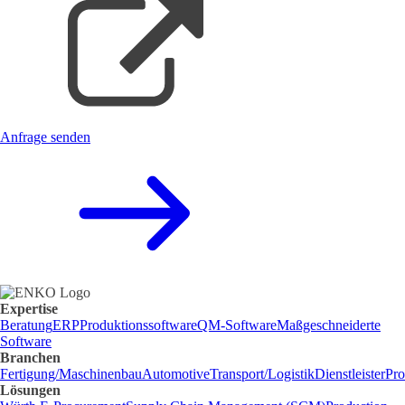
Anfrage senden
Expertise
Beratung
ERP
Produktionssoftware
QM-Software
Maßgeschneiderte
Software
Branchen
Fertigung/Maschinenbau
Automotive
Transport/Logistik
Dienstleister
Pro
Lösungen