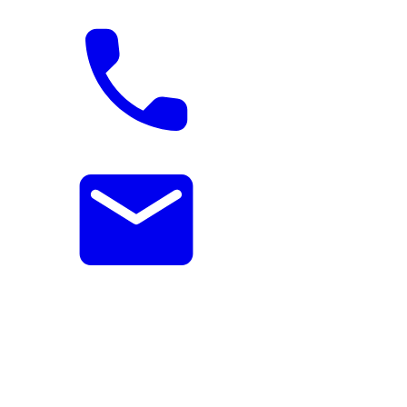
Sie haben Interesse an einer Zusammenarbeit? Nehmen Sie gerne
Kontakt mit uns auf.
+ 49 6502 40491-0
info@enko-software.com