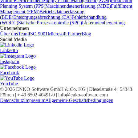
Würth E-Procurement
Supply Chain Management (SCM)
Production
Planning System (PPS)
Maschinendatenerfassung (MDE)
Fulfillment
Management (FFM)
Betriebsdatenerfassung
(BDE)
Entsorgungsabrechnung (EA)
Fehlerbehandlung
(WOCC)
Statische Prozesskontrolle (SPC)
Lieferantenbewertung
Unternehmen
Über uns
Team
ISO 9001
Microsoft Partner
Blog
Social Media
LinkedIn
Instagram
Facebook
YouTube
© 2026 ENKO Software GmbH & Co. KG | Dieselstraße 4 | 54343
Föhren | + 49 6502 40491-0 | info@enko-software.com
Datenschutz
Impressum
Allgemeine Geschäftsbedingungen