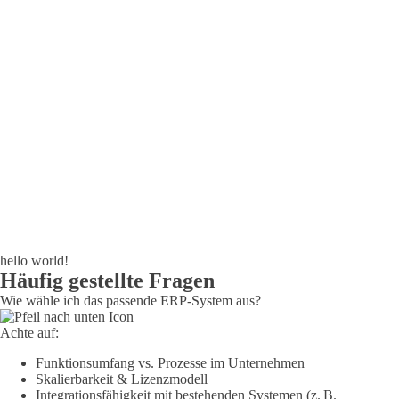
Danke! Ihre Kostenschätzung ist auf dem
Weg zu Ihnen.
Vielen Dank, dass Sie unsere Kostenschätzung angefordert haben. Wir
kümmern uns umgehend darum, das Dokument für Sie
zusammenzustellen und senden es Ihnen schnellstmöglich per E-Mail
zu. Wenn Sie es nicht erhalten, überprüfen Sie bitte Ihren Spam-
Ordner und stellen Sie sicher, dass Sie eine gültige E-Mail-Adresse
eingegeben haben.
hello world!
Häufig gestellte Fragen
Wie wähle ich das passende ERP-System aus?
Achte auf:
Funktionsumfang vs. Prozesse im Unternehmen
Skalierbarkeit & Lizenzmodell
Integrationsfähigkeit mit bestehenden Systemen (z. B.