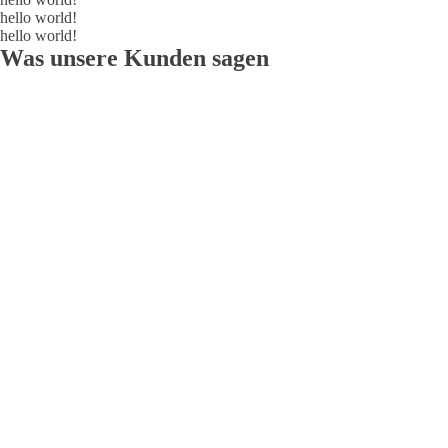
hello world!
hello world!
Was unsere Kunden sagen
Mit ENKO und Microsoft Business Central
haben wir endlich volle Transparenz in unserer
Produktion – vor allem bei der
Prozesssteuerung und Rückverfolgbarkeit. Die
Zusammenarbeit war professionell,
lösungsorientiert und auf Augenhöhe.
Torsten Herz
Geschäftsführer Vet-Concept